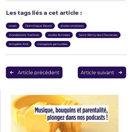
Les tags liés a cet article :
crues
Dominique Bavoil
écoles sinistrées
inondations Yvelines
routes fermées
Saint-Rémy-lès-Chevreuse
tempête Kirk
transports perturbés
Navigation
Article précédent
Article suivant
de
l’article