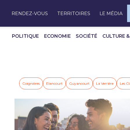
Panneau de gestion des cookies
RENDEZ-VOUS
TERRITOIRES
LE MÉDIA
POLITIQUE
ECONOMIE
SOCIÉTÉ
CULTURE &
Coignières
Elancourt
Guyancourt
La Verrière
Les Cl