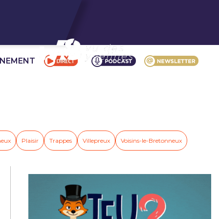
NNEMENT
neux
Plaisir
Trappes
Villepreux
Voisins-le-Bretonneux