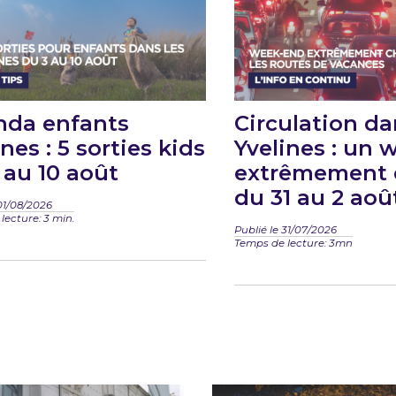
da enfants
Circulation da
nes : 5 sorties kids
Yvelines : un
 au 10 août
extrêmement d
du 31 au 2 aoû
01/08/2026
lecture: 3 min.
Publié le 31/07/2026
Temps de lecture: 3mn