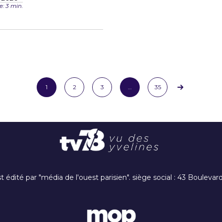
: 3 min.
1
2
3
…
35
t édité par "média de l'ouest parisien". siège social : 43 Boulev