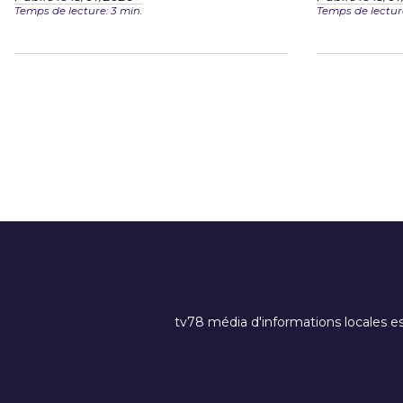
Temps de lecture: 3 min.
Temps de lecture
tv78 média d'informations locales es