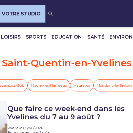
VOTRE STUDIO
 LOISIRS
SPORTS
EDUCATION
SANTÉ
ENVIRO
Saint-Quentin-en-Yvelines
ayes-sous-Bois
Magny-les-Hameaux
Maurepas
Montigny-le-Breton
Que faire ce week-end dans les
Yvelines du 7 au 9 août ?
Publié le 06/08/2026
Temps de lecture: 3 min.