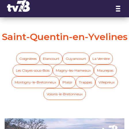
Panneau de gestion des cookies
Saint-Quentin-en-Yvelines
Coignières
Elancourt
Guyancourt
La Verrière
Les Clayes-sous-Bois
Magny-les-Hameaux
Maurepas
Montigny-le-Bretonneux
Plaisir
Trappes
Villepreux
Voisins-le-Bretonneux