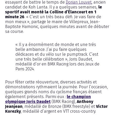
essayant de battre le temps de
Dorian Louvet
, ancien
candidat de Koh Lanta. Il y a quelques semaines,
le
sportif avait monté la Colline d’Élancourt en 1
minute 26
. « C’est un très beau défi. Je vais faire de
mon mieux », partage le maire de Villepreux, Jean-
Baptiste Hamonic, quelques minutes avant de débuter
sa course.
« Il y a énormément de monde et une très
belle ambiance. J’ai pu faire quelques
dédicaces et du vélo sur le pumptrack. C’est
une très belle célébration », Joris Daudet,
médaillé d’or en BMX Racing lors des Jeux de
Paris 2024.
Pour fêter cette réouverture, diverses activités et
démonstrations rythmaient la journée. Pour l’occasion,
quelques grands noms du cyclisme français étaient
également présents. Parmi eux :
le champion
olympique Joris Daudet
(BMX Racing),
Anthony
Jeanjean
, médaillé de Bronze (BMX freestyle) et
Victor
Korezky
, médaillé d’argent en VTT cross-country.