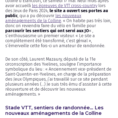
colline d’Élancourt, ce samedi 17 mai. Neuf mois après
avoir accueilli
les épreuves de VTT cross-country
lors
des Jeux de Paris 2024,
le site a ouvert ses portes au
public
, qui a pu découvrir
les nouveaux
aménagements de la Colline
. « On habite pas très loin,
donc on reviendra faire du vélo en famille pour
parcourir les sentiers qui ont servi aux JO
« ,
s’enthousiasme un premier visiteur. « Le site a
complètement été transformé, c’est génial »,
s’émerveille cette fois-ci un amateur de randonnée.
De son côté, Laurent Mazaury, député de la 11e
circonscription des Yvelines, souligne l’importance
symbolique du lieu : « Anciennement vice-président de
Saint-Quentin-en-Yvelines, en charge de la préparation
des Jeux Olympiques, j’ai travaillé sur ce site pendant
plusieurs années (…) Je suis très ému d’assister à cette
réouverture et de découvrir les nouveaux
aménagements. »
Stade VTT, sentiers de randonnée… Les
nouveaux aménagements de la Colline