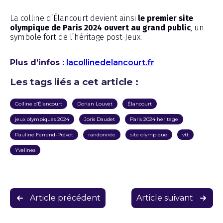
La colline d’Élancourt devient ainsi
le premier site
olympique de Paris 2024 ouvert au grand public
, un
symbole fort de l’héritage post-Jeux.
Plus d’infos :
lacollinedelancourt.fr
Les tags liés a cet article :
Colline d’Élancourt
Dorian Louvet
Élancourt
jeux olympiques 2024
Joris Daudet
Paris 2024 héritage
Pauline Ferrand-Prévot
randonnée
site olympique
vtt
Yvelines
Navigation
Article précédent
Article suivant
de