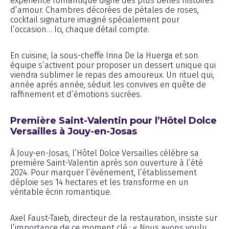
expérience romantique digne des plus belles histoires
d’amour. Chambres décorées de pétales de roses,
cocktail signature imaginé spécialement pour
l’occasion… Ici, chaque détail compte.
En cuisine, la sous-cheffe Irina De la Huerga et son
équipe s’activent pour proposer un dessert unique qui
viendra sublimer le repas des amoureux. Un rituel qui,
année après année, séduit les convives en quête de
raffinement et d’émotions sucrées.
Première Saint-Valentin pour l’Hôtel Dolce
Versailles à Jouy-en-Josas
À Jouy-en-Josas, l’Hôtel Dolce Versailles célèbre sa
première Saint-Valentin après son ouverture à l’été
2024. Pour marquer l’événement, l’établissement
déploie ses 14 hectares et les transforme en un
véritable écrin romantique.
Axel Faust-Taieb, directeur de la restauration, insiste sur
l’importance de ce moment clé : « Nous avons voulu