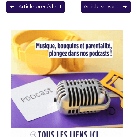
Navigation
Article précédent
Article suivant
de
l’article