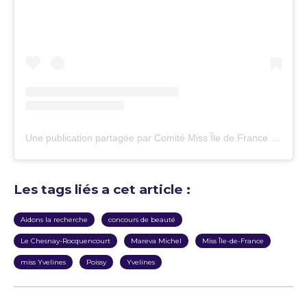
Une publication partagée par Comité Miss Île de France (@comitemissiledefranceoff)
Les tags liés a cet article :
Aidons la recherche
concours de beauté
Le Chesnay-Rocquencourt
Mareva Michel
Miss Île-de-France
miss Yvelines
Poissy
Yvelines