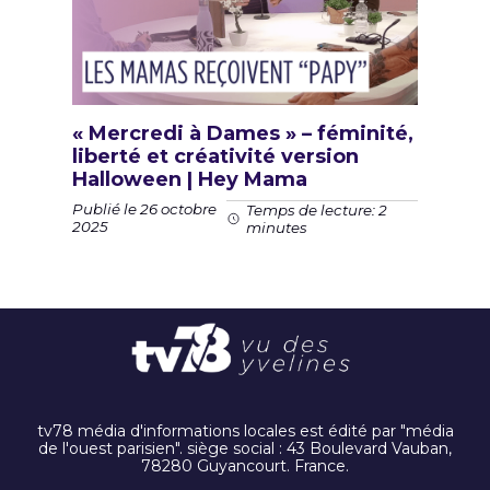
« Mercredi à Dames » – féminité,
liberté et créativité version
Halloween | Hey Mama
Publié le 26 octobre
Temps de lecture: 2
2025
minutes
tv78 média d'informations locales est édité par "média
de l'ouest parisien". siège social : 43 Boulevard Vauban,
78280 Guyancourt. France.