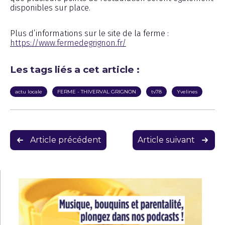
disponibles sur place.
Plus d’informations sur le site de la ferme :
https://www.fermedegrignon.fr/
Les tags liés a cet article :
actu locale
FERME - THIVERVAL GRIGNON
tv78
Yvelines
Navigation
Article précédent
Article suivant
de
l’article