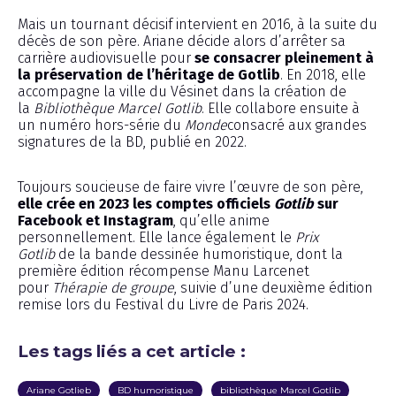
Mais un tournant décisif intervient en 2016, à la suite du
décès de son père. Ariane décide alors d’arrêter sa
carrière audiovisuelle pour
se consacrer pleinement à
la préservation de l’héritage de Gotlib
. En 2018, elle
accompagne la ville du Vésinet dans la création de
la
Bibliothèque Marcel Gotlib
. Elle collabore ensuite à
un numéro hors-série du
Monde
consacré aux grandes
signatures de la BD, publié en 2022.
Toujours soucieuse de faire vivre l’œuvre de son père,
elle crée en 2023 les comptes officiels
Gotlib
sur
Facebook et Instagram
, qu’elle anime
personnellement. Elle lance également le
Prix
Gotlib
de la bande dessinée humoristique, dont la
première édition récompense Manu Larcenet
pour
Thérapie de groupe
, suivie d’une deuxième édition
remise lors du Festival du Livre de Paris 2024.
Les tags liés a cet article :
Ariane Gotlieb
BD humoristique
bibliothèque Marcel Gotlib