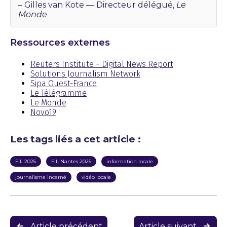
– Gilles van Kote — Directeur délégué,
Le
Monde
Ressources externes
Reuters Institute – Digital News Report
Solutions Journalism Network
Sipa Ouest-France
Le Télégramme
Le Monde
Novo19
Les tags liés a cet article :
FIL 2025
FIL Nantes 2025
information locale
journalisme incarné
vidéo locale
Navigation
Article précédent
Article suivant