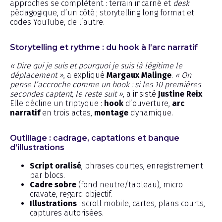
approches se complètent : terrain incarné et
desk
pédagogique, d’un côté ; storytelling long format et
codes YouTube, de l’autre.
Storytelling et rythme : du hook à l’arc narratif
« Dire qui je suis et pourquoi je suis là légitime le
déplacement »
, a expliqué
Margaux Malinge
.
« On
pense l’accroche comme un hook : si les 10 premières
secondes captent, le reste suit »
, a insisté
Justine Reix
.
Elle décline un triptyque :
hook
d’ouverture,
arc
narratif
en trois actes,
montage
dynamique.
Outillage : cadrage, captations et banque
d’illustrations
Script oralisé
, phrases courtes, enregistrement
par blocs.
Cadre sobre
(fond neutre/tableau), micro
cravate, regard objectif.
Illustrations
: scroll mobile, cartes, plans courts,
captures autorisées.