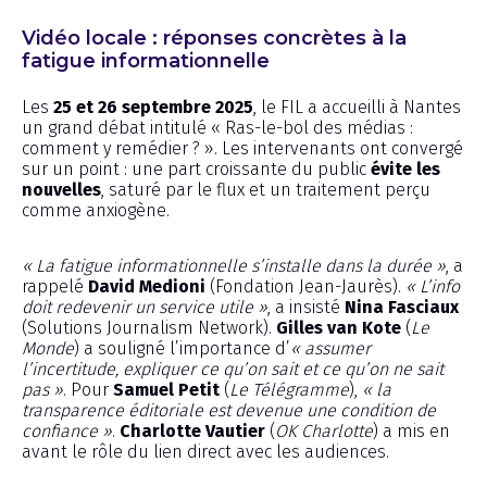
Vidéo locale : réponses concrètes à la
fatigue informationnelle
Les
25 et 26 septembre 2025
, le FIL a accueilli à Nantes
un grand débat intitulé « Ras-le-bol des médias :
comment y remédier ? ». Les intervenants ont convergé
sur un point : une part croissante du public
évite les
nouvelles
, saturé par le flux et un traitement perçu
comme anxiogène.
« La fatigue informationnelle s’installe dans la durée »
, a
rappelé
David Medioni
(Fondation Jean-Jaurès).
« L’info
doit redevenir un service utile »
, a insisté
Nina Fasciaux
(Solutions Journalism Network).
Gilles van Kote
(
Le
Monde
) a souligné l’importance d’
« assumer
l’incertitude, expliquer ce qu’on sait et ce qu’on ne sait
pas »
. Pour
Samuel Petit
(
Le Télégramme
),
« la
transparence éditoriale est devenue une condition de
confiance »
.
Charlotte Vautier
(
OK Charlotte
) a mis en
avant le rôle du lien direct avec les audiences.