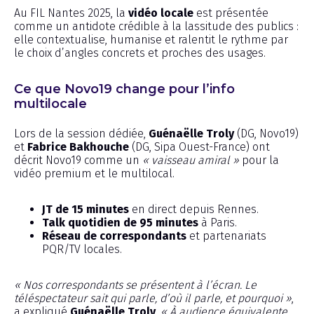
Au FIL Nantes 2025, la
vidéo locale
est présentée
comme un antidote crédible à la lassitude des publics :
elle contextualise, humanise et ralentit le rythme par
le choix d’angles concrets et proches des usages.
Ce que Novo19 change pour l’info
multilocale
Lors de la session dédiée,
Guénaëlle Troly
(DG, Novo19)
et
Fabrice Bakhouche
(DG, Sipa Ouest-France) ont
décrit Novo19 comme un
« vaisseau amiral »
pour la
vidéo premium et le multilocal.
JT de 15 minutes
en direct depuis Rennes.
Talk quotidien de 95 minutes
à Paris.
Réseau de correspondants
et partenariats
PQR/TV locales.
« Nos correspondants se présentent à l’écran. Le
téléspectateur sait qui parle, d’où il parle, et pourquoi »
,
a expliqué
Guénaëlle Troly
.
« À audience équivalente,