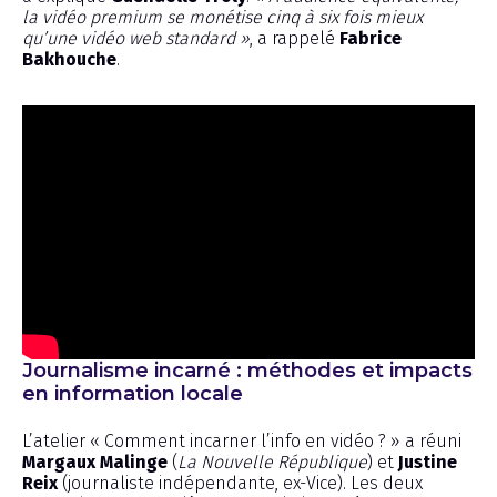
la vidéo premium se monétise cinq à six fois mieux
qu’une vidéo web standard »
, a rappelé
Fabrice
Bakhouche
.
Journalisme incarné : méthodes et impacts
en information locale
L’atelier « Comment incarner l’info en vidéo ? » a réuni
Margaux Malinge
(
La Nouvelle République
) et
Justine
Reix
(journaliste indépendante, ex-Vice). Les deux