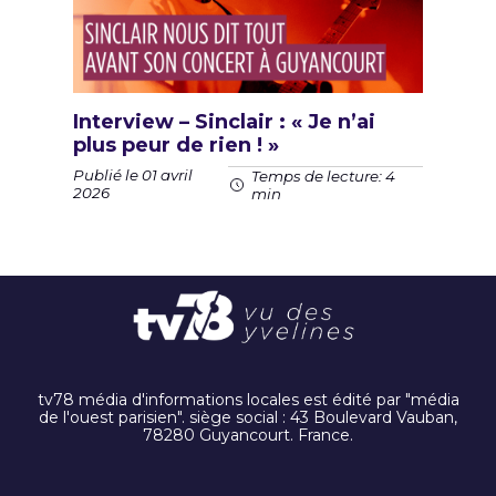
Interview – Sinclair : « Je n’ai
plus peur de rien ! »
Publié le 01 avril
Temps de lecture: 4
2026
min
tv78 média d'informations locales est édité par "média
de l'ouest parisien". siège social : 43 Boulevard Vauban,
78280 Guyancourt. France.