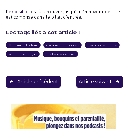
L
‘exposition
est à découvrir jusqu’au 14 novembre. Elle
est comprise dans le billet d’entrée.
Les tags liés a cet article :
Château de Breteuil
costumes traditionnels
exposition culturelle
patrimoine français
traditions populaires
Navigation
Article précédent
Article suivant
de
l’article