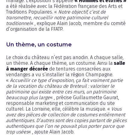
mariage. L’exposition s’appelle
« Hommes et étoffes »
a été réalisée avec la Fédération française des Arts et
Traditions Populaires. «
Notre objectif, c’est de
transmettre, recueillir notre patrimoine culturel
traditionnel
« , explique Alain Jacob, membre du comité
d’organisation de la FFATP.
Un thème, un costume
Le choix du château n’est pas anodin. A chaque salle,
un thème. A chaque thème, un costume. Ainsi la
salle
à manger décorée
de tentures consacrées aux
vendanges a vu s’installer la région Champagne.
«
Accueillir ce type d’exposition, ça fait vraiment partie
de la vocation du château de Breteuil : valoriser le
patrimoine qui existe entre ces murs, un patrimoine
beaucoup plus large
« , précise Guillaumette Gaurat,
responsable marketing et communication du site
culturel. La Lorraine, elle, célèbre la musique. «
Vous
avez des pièces de collection de costumes entièrement
authentiques. D’autres sont des copies partant de pièces
authentiques que l’on ne pouvait plus porter parce que
trop usées
« , ajoute Alain Jacob.