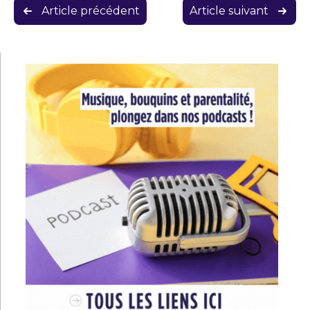
Navigation
Article précédent
Article suivant
de
l’article