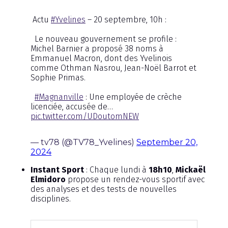
Actu
#Yvelines
– 20 septembre, 10h :
Le nouveau gouvernement se profile :
Michel Barnier a proposé 38 noms à
Emmanuel Macron, dont des Yvelinois
comme Othman Nasrou, Jean-Noël Barrot et
Sophie Primas.
#Magnanville
: Une employée de crèche
licenciée, accusée de…
pic.twitter.com/UDoutomNEW
— tv78 (@TV78_Yvelines)
September 20,
2024
Instant Sport
: Chaque lundi à
18h10
,
Mickaël
Elmidoro
propose un rendez-vous sportif avec
des analyses et des tests de nouvelles
disciplines.