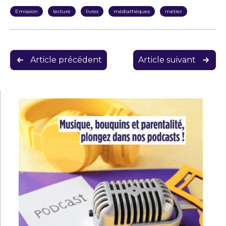
Emission
lecture
livres
médiathèques
métier
Navigation
Article précédent
Article suivant
de
l’article