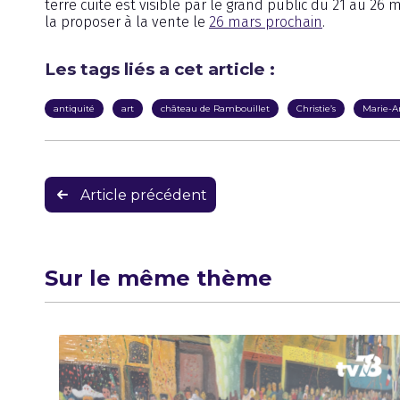
terre cuite est visible par le grand public du 21 au 26
la proposer à la vente le
26 mars prochain
.
Les tags liés a cet article :
antiquité
art
château de Rambouillet
Christie’s
Marie-A
Navigation
Article précédent
de
l’article
Sur le même thème