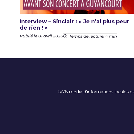
Interview – Sinclair : « Je n’ai plus peur
de rien ! »
Publié le 01 avril 2026
Temps de lecture: 4 min
tv78 média d'informations locales es