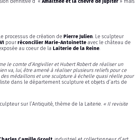
ion définitive d’ «
Amalthée et la chèvre de Jupiter
» mais
e processus de création de
Pierre Julien
. Le sculpteur
VI
pour
réconcilier Marie-Antoinette
avec le château de
 exposée au coeur de la
Laiterie de la Reine
.
e le comte d’Angiviller et Hubert Robert de réaliser un
lien va, lui, être amené à réaliser plusieurs reliefs pour ce
fs, des médaillons et une sculpture à échelle quasi réelle pour
liste dans le département sculpture et objets d’arts de
culpteur sur l’Antiquité, thème de la Laiterie.
« Il revisite
Charles Camille Groult
, industriel et collectionneur d’art