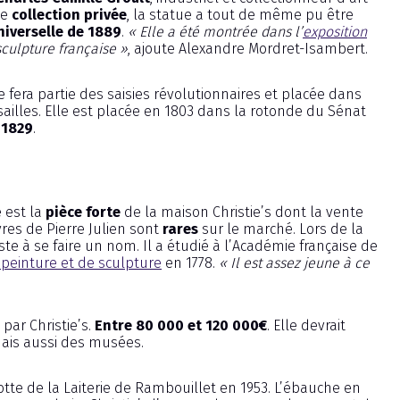
de
collection privée
, la statue a tout de même pu être
niverselle de 1889
.
« Elle a été montrée dans l’
exposition
sculpture française »
, ajoute Alexandre Mordret-Isambert.
le fera partie des saisies révolutionnaires et placée dans
rsailles. Elle est placée en 1803 dans la rotonde du Sénat
 1829
.
 est la
pièce forte
de la maison Christie’s dont la vente
vres de Pierre Julien sont
rares
sur le marché. Lors de la
te à se faire un nom. Il a étudié à l’Académie française de
peinture et de sculpture
en 1778.
« Il est assez jeune à ce
 par Christie’s.
Entre 80 000 et 120 000€
. Elle devrait
mais aussi des musées.
otte de la Laiterie de Rambouillet en 1953. L’ébauche en