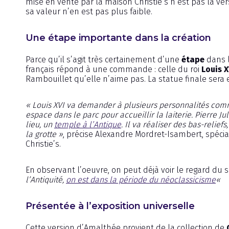
mise en vente par la maison Christie’s n’est pas la vers
sa valeur n’en est pas plus faible.
Une étape importante dans la création
Parce qu’il s’agit très certainement d’une
étape
dans l
français répond à une commande : celle du roi
Louis X
Rambouillet qu’elle n’aime pas. La statue finale sera
« Louis XVI va demander à plusieurs personnalités comm
espace dans le parc pour accueillir la laiterie. Pierre Ju
lieu, un
temple à l’Antique
. Il va réaliser des bas-relie
la grotte »
, précise Alexandre Mordret-Isambert, spécia
Christie’s.
En observant l’oeuvre, on peut déjà voir le regard du s
l’Antiquité,
on est dans la période du néoclassicisme
«
Présentée à l’exposition universelle
Cette version d’Amalthée provient de la collection de