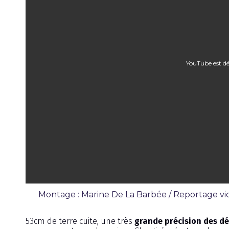
YouTube est dé
Montage : Marine De La Barbée / Reportage vid
Émission
53cm de terre cuite, une très
grande précision des dé