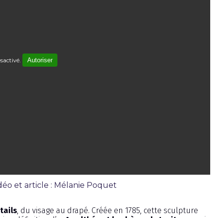
sactivé.
Autoriser
éo et article : Mélanie Poquet
tails
, du visage au drapé. Créée en 1785, cette sculpture