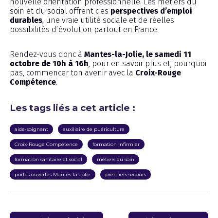
nouvelle orientation professionnelle. Les métiers du
soin et du social offrent des
perspectives d’emploi
durables
, une vraie utilité sociale et de réelles
possibilités d’évolution partout en France.
Rendez-vous donc à
Mantes-la-Jolie, le samedi 11
octobre de 10h à 16h
, pour en savoir plus et, pourquoi
pas, commencer ton avenir avec la
Croix-Rouge
Compétence
.
Les tags liés a cet article :
aide-soignant
auxiliaire de puériculture
Croix-Rouge Compétence
formation infirmier
formation sanitaire et social
métiers du soin
portes ouvertes Mantes-la-Jolie
premiers secours