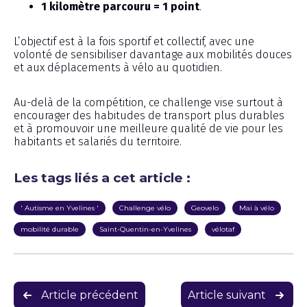
1 kilomètre parcouru = 1 point
.
L’objectif est à la fois sportif et collectif, avec une
volonté de sensibiliser davantage aux mobilités douces
et aux déplacements à vélo au quotidien.
Au-delà de la compétition, ce challenge vise surtout à
encourager des habitudes de transport plus durables
et à promouvoir une meilleure qualité de vie pour les
habitants et salariés du territoire.
Les tags liés a cet article :
' Autisme en Yvelines '
Challenge vélo
Geovelo
Mai à vélo
mobilité durable
Saint-Quentin-en-Yvelines
vélotaf
Navigation
Article précédent
Article suivant