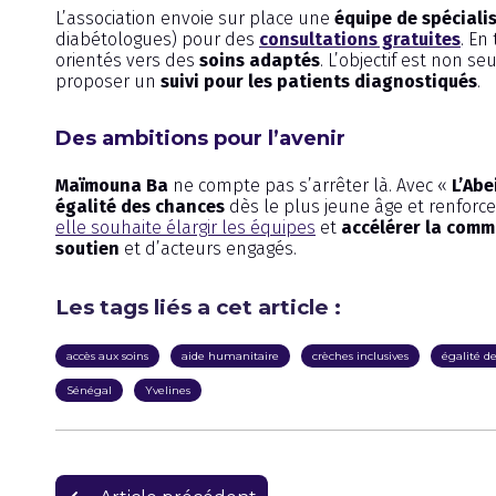
L’association envoie sur place une
équipe de spéciali
diabétologues) pour des
consultations gratuites
. En
orientés vers des
soins adaptés
. L’objectif est non 
proposer un
suivi pour les patients diagnostiqués
.
Des ambitions pour l’avenir
Maïmouna Ba
ne compte pas s’arrêter là. Avec «
L’Abe
égalité des chances
dès le plus jeune âge et renforc
elle souhaite élargir les équipes
et
accélérer la comm
soutien
et d’acteurs engagés.
Les tags liés a cet article :
accès aux soins
aide humanitaire
crèches inclusives
égalité d
Sénégal
Yvelines
Navigation