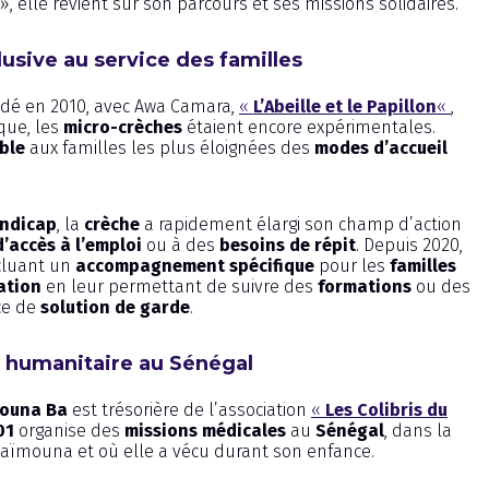
, elle revient sur son parcours et ses missions solidaires.
clusive au service des familles
ndé en 2010, avec Awa Camara,
«
L’Abeille et le Papillon
«
,
oque, les
micro-crèches
étaient encore expérimentales.
ble
aux familles les plus éloignées des
modes d’accueil
andicap
, la
crèche
a rapidement élargi son champ d’action
d’accès à l’emploi
ou à des
besoins de répit
. Depuis 2020,
ncluant un
accompagnement spécifique
pour les
familles
ation
en leur permettant de suivre des
formations
ou des
nce de
solution de garde
.
t humanitaire au Sénégal
ouna Ba
est trésorière de l’association
«
Les Colibris du
01
organise des
missions médicales
au
Sénégal
, dans la
 Maïmouna et où elle a vécu durant son enfance.