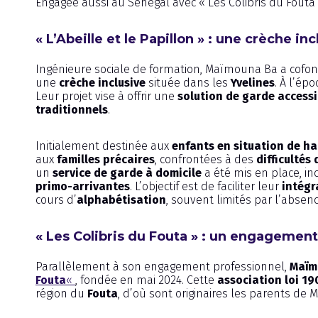
Engagée aussi au Sénégal avec « Les Colibris du Fouta »
« L’Abeille et le Papillon » : une crèche in
Ingénieure sociale de formation, Maïmouna Ba a cofo
une
crèche inclusive
située dans les
Yvelines
. À l’ép
Leur projet vise à offrir une
solution de garde accessi
traditionnels
.
Initialement destinée aux
enfants en situation de h
aux
familles précaires
, confrontées à des
difficultés 
un
service de garde à domicile
a été mis en place, i
primo-arrivantes
. L’objectif est de faciliter leur
intégr
cours d’
alphabétisation
, souvent limités par l’abse
« Les Colibris du Fouta » : un engagemen
Parallèlement à son engagement professionnel,
Maïm
Fouta
«
, fondée en mai 2024. Cette
association loi 19
région du
Fouta
, d’où sont originaires les parents de