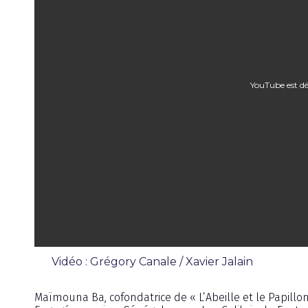
YouTube est dé
Vidéo : Grégory Canale / Xavier Jalain
Émission
Maïmouna Ba, cofondatrice de « L’Abeille et le Papillon