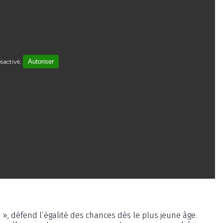
sactivé.
Autoriser
 », défend l’égalité des chances dès le plus jeune âge.