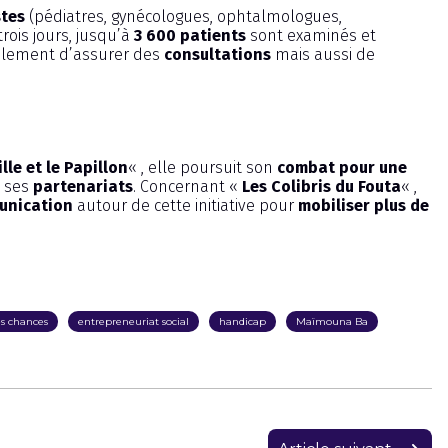
stes
(pédiatres, gynécologues, ophtalmologues,
 trois jours, jusqu’à
3 600 patients
sont examinés et
seulement d’assurer des
consultations
mais aussi de
ille et le Papillon
« , elle poursuit son
combat pour une
e ses
partenariats
. Concernant «
Les Colibris du Fouta
« ,
unication
autour de cette initiative pour
mobiliser plus de
es chances
entrepreneuriat social
handicap
Maïmouna Ba