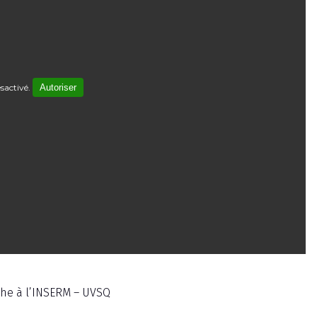
sactivé.
Autoriser
rche à l’INSERM – UVSQ