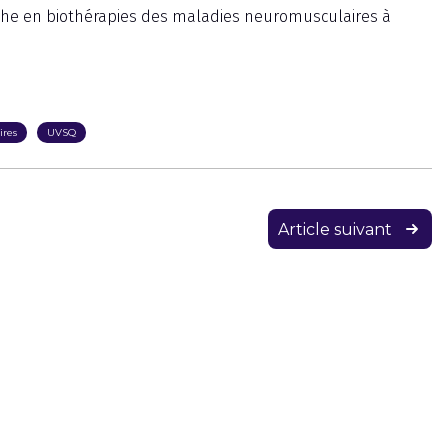
erche en biothérapies des maladies neuromusculaires à
ires
UVSQ
Article suivant