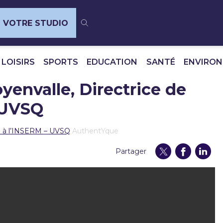
VOTRE STUDIO
 LOISIRS
SPORTS
EDUCATION
SANTÉ
ENVIRO
yenvalle, Directrice de
 UVSQ
he à l’INSERM – UVSQ
AuthentYque
Partager