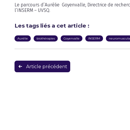
Le parcours d’Aurélie Goyenvalle, Directrice de rech
l’INSERM – UVSQ.
Les tags liés a cet article :
Aurélie
biothérapies
Goyenvalle
INSERM
neuromuscula
Navigation
Article précédent
de
l’article