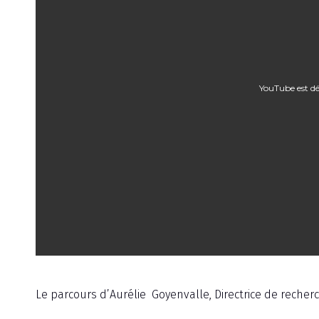
YouTube est dé
Émission
Le parcours d’Aurélie Goyenvalle, Directrice de reche