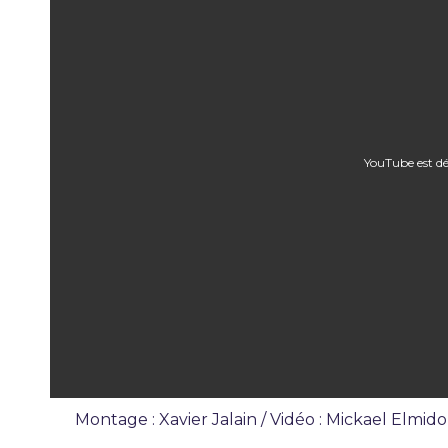
YouTube est dé
Montage : Xavier Jalain / Vidéo : Mickael Elmid
Émission