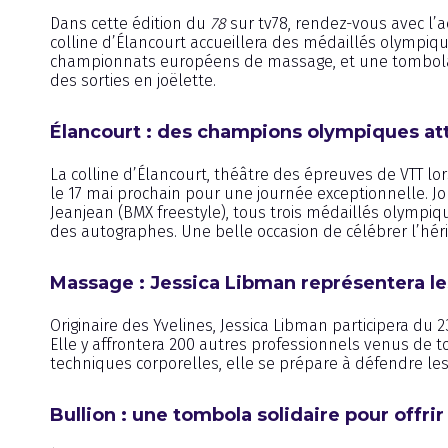
Dans cette édition du
78
sur tv78, rendez-vous avec l’ac
colline d’Élancourt accueillera des médaillés olympiqu
championnats européens de massage, et une tombola so
des sorties en joëlette.
Élancourt : des champions olympiques atte
La colline d’Élancourt, théâtre des épreuves de VTT lor
le 17 mai prochain pour une journée exceptionnelle. Jor
Jeanjean (BMX freestyle), tous trois médaillés olympiqu
des autographes. Une belle occasion de célébrer l’hérit
Massage : Jessica Libman représentera l
Originaire des Yvelines, Jessica Libman participera d
Elle y affrontera 200 autres professionnels venus de to
techniques corporelles, elle se prépare à défendre l
Bullion : une tombola solidaire pour offrir