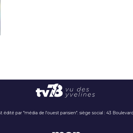
t édité par "média de l'ouest parisien". siège social : 43 Boulev