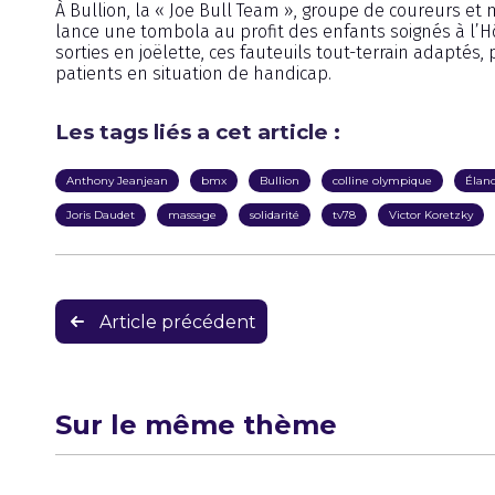
À Bullion, la « Joe Bull Team », groupe de coureurs et
lance une tombola au profit des enfants soignés à l’Hôp
sorties en joëlette, ces fauteuils tout-terrain adaptés
patients en situation de handicap.
Les tags liés a cet article :
Anthony Jeanjean
bmx
Bullion
colline olympique
Élan
Joris Daudet
massage
solidarité
tv78
Victor Koretzky
Navigation
Article précédent
de
l’article
Sur le même thème