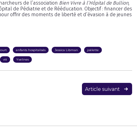
 marcheurs de l’association
Bien Vivre à l’Hôpital de Bullion
,
ital de Pédiatrie et de Rééducation. Objectif : financer des
, pour offrir des moments de liberté et d’évasion à de jeunes
court
enfants hospitalisés
Jessica Libman
joëlette
vtt
Yvelines
Article suivant