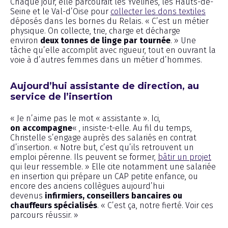
Chaque jour, elle parcourait les Yvelines, les Hauts-de-
Seine et le Val-d’Oise pour
collecter les dons textiles
déposés dans les bornes du Relais. « C’est un métier
physique. On collecte, trie, charge et décharge
environ
deux tonnes de linge par tournée
. » Une
tâche qu’elle accomplit avec rigueur, tout en ouvrant la
voie à d’autres femmes dans un métier d’hommes.
Aujourd’hui assistante de direction, au
service de l’insertion
« Je n’aime pas le mot « assistante ». Ici,
on
accompagne
« , insiste-t-elle. Au fil du temps,
Christelle s’engage auprès des salariés en contrat
d’insertion. « Notre but, c’est qu’ils retrouvent un
emploi pérenne. Ils peuvent se former,
bâtir un projet
qui leur ressemble. » Elle cite notamment une salariée
en insertion qui prépare un CAP petite enfance, ou
encore des anciens collègues aujourd’hui
devenus
infirmiers, conseillers bancaires ou
chauffeurs spécialisés
. « C’est ça, notre fierté. Voir ces
parcours réussir. »