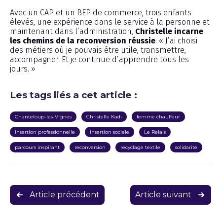
Avec un CAP et un BEP de commerce, trois enfants
élevés, une expérience dans le service à la personne et
maintenant dans l’administration,
Christelle incarne
les chemins de la reconversion réussie
. « J’ai choisi
des métiers où je pouvais être utile, transmettre,
accompagner. Et je continue d’apprendre tous les
jours. »
Les tags liés a cet article :
Chante­loup-les-Vignes
Christelle Kadi
femme chauffeur
insertion professionnelle
insertion sociale
Le Relais
parcours inspirant
reconversion
recyclage textile
solidarité
Navigation
Article précédent
Article suivant
de
l’article