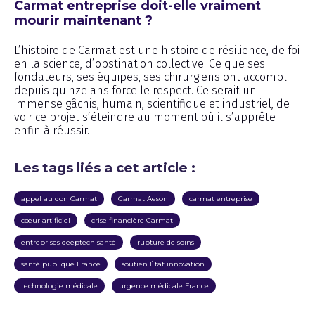
Carmat entreprise doit-elle vraiment
mourir maintenant ?
L’histoire de Carmat est une histoire de résilience, de foi
en la science, d’obstination collective. Ce que ses
fondateurs, ses équipes, ses chirurgiens ont accompli
depuis quinze ans force le respect. Ce serait un
immense gâchis, humain, scientifique et industriel, de
voir ce projet s’éteindre au moment où il s’apprête
enfin à réussir.
Les tags liés a cet article :
appel au don Carmat
Carmat Aeson
carmat entreprise
cœur artificiel
crise financière Carmat
entreprises deeptech santé
rupture de soins
santé publique France
soutien État innovation
technologie médicale
urgence médicale France