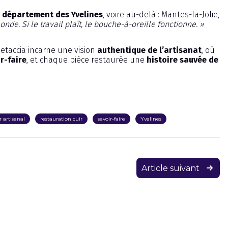
e département des Yvelines
, voire au-delà : Mantes-la-Jolie,
monde. Si le travail plaît, le bouche-à-oreille fonctionne. »
 Petaccia incarne une vision
authentique de l’artisanat
, où
r-faire
, et chaque pièce restaurée une
histoire sauvée de
 artisanal
restauration cuir
savoir-faire
Yvelines
Article suivant