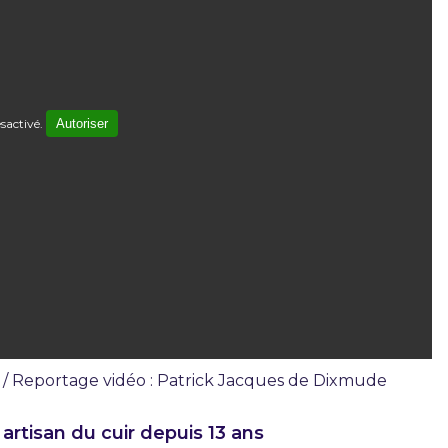
sactivé.
Autoriser
i / Reportage vidéo : Patrick Jacques de Dixmude
 artisan du cuir depuis 13 ans