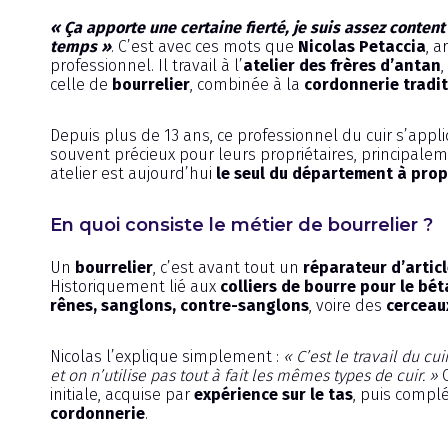
« Ça apporte une certaine fierté, je suis assez content
temps »
. C’est avec ces mots que
Nicolas Petaccia
, 
professionnel. Il travail à l’
atelier des frères d’antan
,
celle de
bourrelier
, combinée à la
cordonnerie tradit
Depuis plus de 13 ans, ce professionnel du cuir s’appl
souvent précieux pour leurs propriétaires, principale
atelier est aujourd’hui
le seul du département à prop
En quoi consiste le métier de bourrelier ?
Un
bourrelier
, c’est avant tout un
réparateur d’articl
Historiquement lié aux
colliers de bourre pour le bét
rênes, sanglons, contre-sanglons
, voire des
cerceau
Nicolas l’explique simplement :
« C’est le travail du c
et on n’utilise pas tout à fait les mêmes types de cuir. »
C
initiale, acquise par
expérience sur le tas
, puis compl
cordonnerie
.