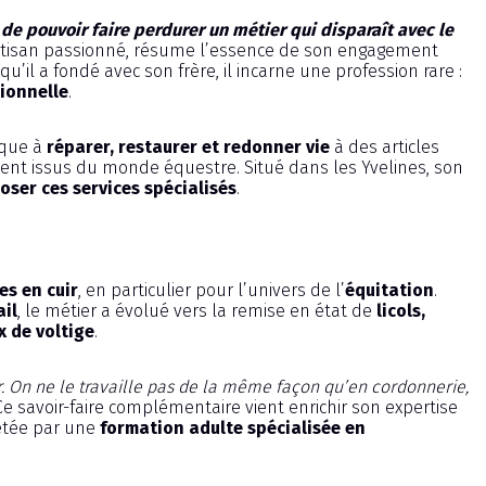
 de pouvoir faire perdurer un métier qui disparaît avec le
artisan passionné, résume l’essence de son engagement
 qu’il a fondé avec son frère, il incarne une profession rare :
ionnelle
.
ique à
réparer, restaurer et redonner vie
à des articles
ment issus du monde équestre. Situé dans les Yvelines, son
oser ces services spécialisés
.
es en cuir
, en particulier pour l’univers de l’
équitation
.
ail
, le métier a évolué vers la remise en état de
licols,
x de voltige
.
uir. On ne le travaille pas de la même façon qu’en cordonnerie,
e savoir-faire complémentaire vient enrichir son expertise
étée par une
formation adulte spécialisée en