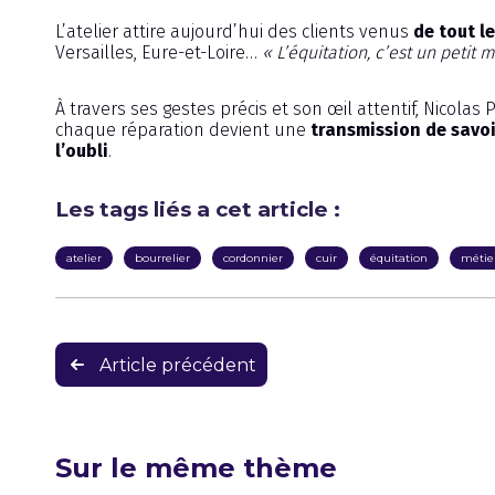
L’atelier attire aujourd’hui des clients venus
de tout l
Versailles, Eure-et-Loire…
« L’équitation, c’est un petit 
À travers ses gestes précis et son œil attentif, Nicolas
chaque réparation devient une
transmission de savoi
l’oubli
.
Les tags liés a cet article :
atelier
bourrelier
cordonnier
cuir
équitation
métier
Navigation
Article précédent
de
l’article
Sur le même thème