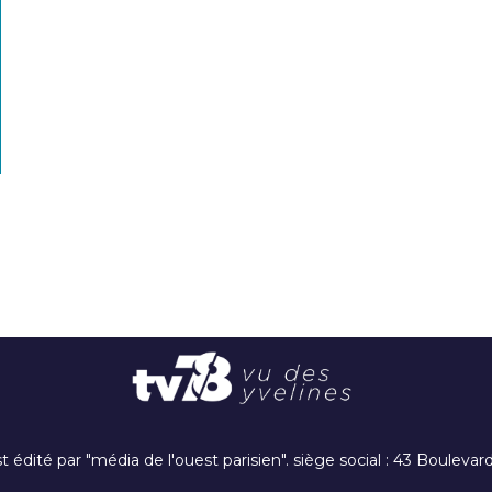
t édité par "média de l'ouest parisien". siège social : 43 Boulev