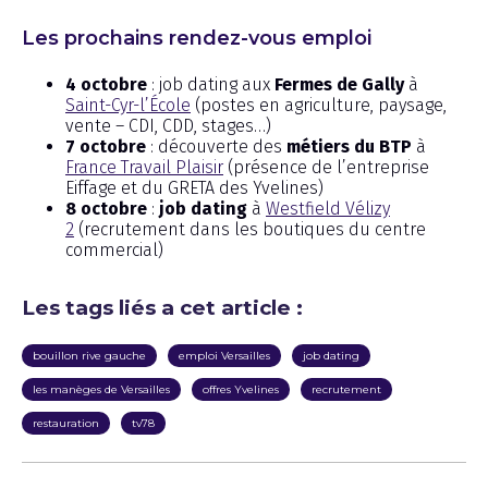
Les prochains rendez-vous emploi
4 octobre
: job dating aux
Fermes de Gally
à
Saint-Cyr-l’École
(postes en agriculture, paysage,
vente – CDI, CDD, stages…)
7 octobre
: découverte des
métiers du BTP
à
France Travail Plaisir
(présence de l’entreprise
Eiffage et du GRETA des Yvelines)
8 octobre
:
job dating
à
Westfield Vélizy
2
(recrutement dans les boutiques du centre
commercial)
Les tags liés a cet article :
bouillon rive gauche
emploi Versailles
job dating
les manèges de Versailles
offres Yvelines
recrutement
restauration
tv78