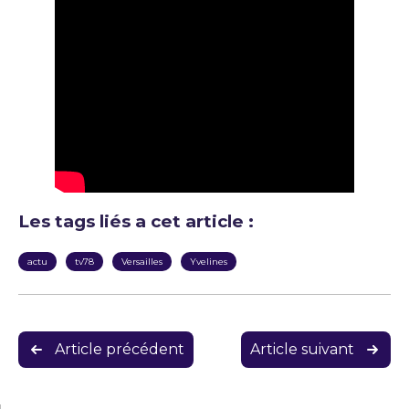
Les tags liés a cet article :
actu
tv78
Versailles
Yvelines
Navigation
Article précédent
Article suivant
de
l’article