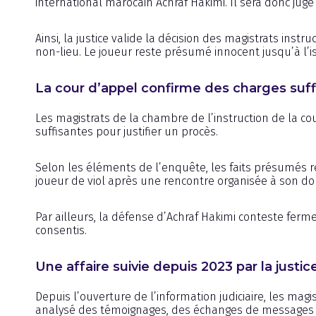
international marocain Achraf Hakimi. Il sera donc jug
Ainsi, la justice valide la décision des magistrats ins
non-lieu. Le joueur reste présumé innocent jusqu’à l’i
La cour d’appel confirme des charges suf
Les magistrats de la chambre de l’instruction de la co
suffisantes pour justifier un procès.
Selon les éléments de l’enquête, les faits présumés 
joueur de viol après une rencontre organisée à son do
Par ailleurs, la défense d’Achraf Hakimi conteste fer
consentis.
Une affaire suivie depuis 2023 par la justic
Depuis l’ouverture de l’information judiciaire, les mag
analysé des témoignages, des échanges de messages e