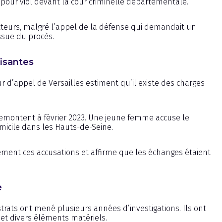
é pour viol devant la cour criminelle départementale.
tructeurs, malgré l’appel de la défense qui demandait un
ssue du procès.
fisantes
ur d’appel de Versailles estiment qu’il existe des charges
remontent à février 2023. Une jeune femme accuse le
micile dans les Hauts-de-Seine.
mement ces accusations et affirme que les échanges étaient
e
istrats ont mené plusieurs années d’investigations. Ils ont
t divers éléments matériels.