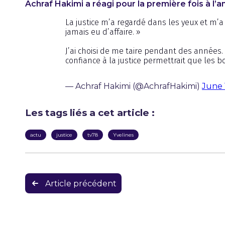
Achraf Hakimi a réagi pour la première fois à l
La justice m’a regardé dans les yeux et m’a di
jamais eu d’affaire. »
J’ai choisi de me taire pendant des années. J
confiance à la justice permettrait que les 
— Achraf Hakimi (@AchrafHakimi)
June 
Les tags liés a cet article :
actu
justice
tv78
Yvelines
Navigation
Article précédent
de
l’article