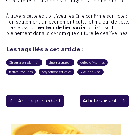
spectateurs occasionnels partagent la même émotion.
À travers cette édition, Yvelines Ciné confirme son rôle :
non seulement un événement culturel majeur de l’été,
mais aussi un
vecteur de lien social
, qui s’inscrit
pleinement dans la dynamique culturelle des Yvelines.
Les tags liés a cet article :
Cinéma en plein air
cinéma gratuit
culture Yvelines
festival Yvelines
projections estivales
Yvelines Ciné
Navigation
Article précédent
Article suivant
de
l’article