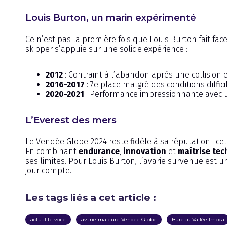
Louis Burton, un marin expérimenté
Ce n’est pas la première fois que Louis Burton fait fa
skipper s’appuie sur une solide expérience :
2012
: Contraint à l’abandon après une collision 
2016-2017
: 7e place malgré des conditions diffici
2020-2021
: Performance impressionnante avec u
L’Everest des mers
Le Vendée Globe 2024 reste fidèle à sa réputation : ce
En combinant
endurance
,
innovation
et
maîtrise tec
ses limites. Pour Louis Burton, l’avarie survenue est
jour compte.
Les tags liés a cet article :
actualité voile
avarie majeure Vendée Globe
Bureau Vallée Imoca