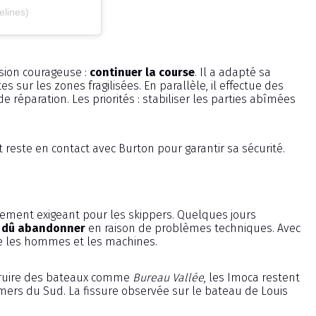
elines)
ision courageuse :
continuer la course
. Il a adapté sa
tes sur les zones fragilisées. En parallèle, il effectue des
réparation. Les priorités : stabiliser les parties abîmées
t reste en contact avec Burton pour garantir sa sécurité.
èrement exigeant pour les skippers. Quelques jours
t dû abandonner
en raison de problèmes techniques. Avec
ve les hommes et les machines.
struire des bateaux comme
Bureau Vallée
, les Imoca restent
ers du Sud. La fissure observée sur le bateau de Louis