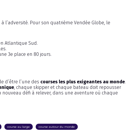
ce à l’adversité. Pour son quatrième Vendée Globe, le
en Atlantique Sud.
les.
ne 3e place en 80 jours.
lle d’être l’une des
courses les plus exigeantes au monde
.
hnique
, chaque skipper et chaque bateau doit repousser
 un nouveau défi à relever, dans une aventure où chaque
course au large
course autour du monde