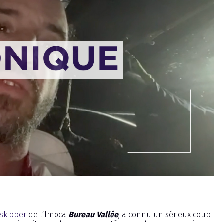
 skipper
de l’Imoca
Bureau Vallée
, a connu un sérieux coup