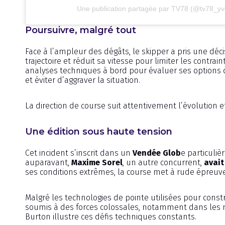
Une publication partagée par TV78 (@tv78_yv
Poursuivre, malgré tout
Face à l’ampleur des dégâts, le skipper a pris une déc
trajectoire et réduit sa vitesse pour limiter les contrain
analyses techniques à bord pour évaluer ses options de 
et éviter d’aggraver la situation.
La direction de course suit attentivement l’évolution e
Une édition sous haute tension
Cet incident s’inscrit dans un
Vendée Glob
e particuli
auparavant,
Maxime Sorel
, un autre concurrent,
avai
ses conditions extrêmes, la course met à rude épreu
Malgré les technologies de pointe utilisées pour con
soumis à des forces colossales, notamment dans les m
Burton illustre ces défis techniques constants.