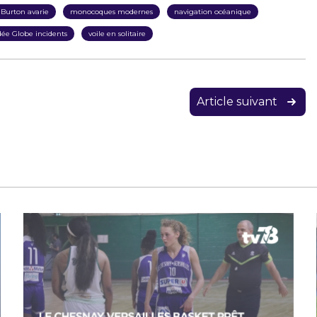
 Burton avarie
monocoques modernes
navigation océanique
ée Globe incidents
voile en solitaire
Article suivant