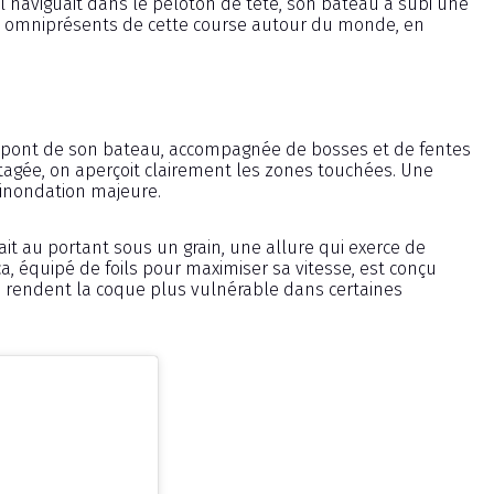
’il naviguait dans le peloton de tête, son bateau a subi une
ues omniprésents de cette course autour du monde, en
 pont de son bateau, accompagnée de bosses et de fentes
tagée, on aperçoit clairement les zones touchées. Une
d’inondation majeure.
it au portant sous un grain, une allure qui exerce de
a, équipé de foils pour maximiser sa vitesse, est conçu
ns rendent la coque plus vulnérable dans certaines