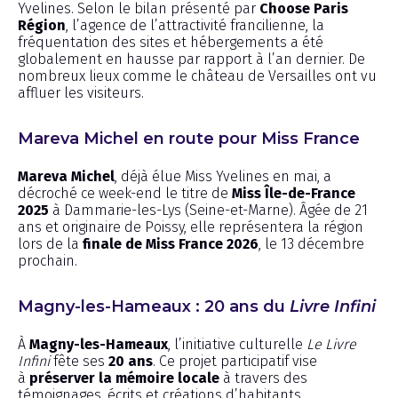
Yvelines. Selon le bilan présenté par
Choose Paris
Région
, l’agence de l’attractivité francilienne, la
fréquentation des sites et hébergements a été
globalement en hausse par rapport à l’an dernier. De
nombreux lieux comme le château de Versailles ont vu
affluer les visiteurs.
Mareva Michel en route pour Miss France
Mareva Michel
, déjà élue Miss Yvelines en mai, a
décroché ce week-end le titre de
Miss Île-de-France
2025
à Dammarie-les-Lys (Seine-et-Marne). Âgée de 21
ans et originaire de Poissy, elle représentera la région
lors de la
finale de Miss France 2026
, le 13 décembre
prochain.
Magny-les-Hameaux : 20 ans du
Livre Infini
À
Magny-les-Hameaux
, l’initiative culturelle
Le Livre
Infini
fête ses
20 ans
. Ce projet participatif vise
à
préserver la mémoire locale
à travers des
témoignages, écrits et créations d’habitants.