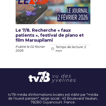
Le 7/8. Recherche « faux
patients », festival de piano et
film Marsupilami
Publié le 02 février
Temps de lecture: 2
2026
min
tv78 média d'informations locales est édité par "média
de l'ouest parisien". siège social : 43 Boulevard Vauban,
78280 Guyancourt. France.