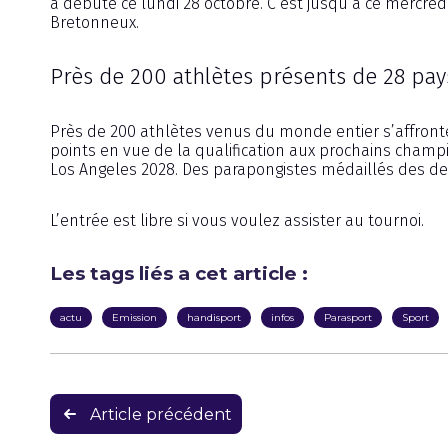
a débuté ce lundi 28 octobre. C’est jusqu’à ce mercredi
Bretonneux.
Près de 200 athlètes présents de 28 pay
Près de 200 athlètes venus du monde entier s’affronten
points en vue de la qualification aux prochains cham
Los Angeles 2028. Des parapongistes médaillés des der
L’entrée est libre si vous voulez assister au tournoi.
Les tags liés a cet article :
actu
Emission
handisport
infos
Parasport
Sport
Navigation
Article précédent
de