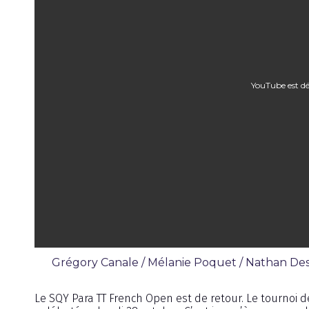
YouTube est dé
Grégory Canale / Mélanie Poquet / Nathan Des
Chronique
Le SQY Para TT French Open est de retour. Le tournoi d