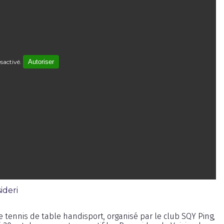
sactivé.
Autoriser
ideri
e tennis de table handisport, organisé par le club SQY Ping,