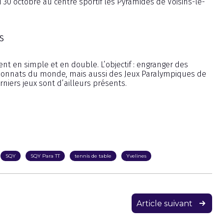
 30 octobre au centre sportif les Pyramides de Voisins-le-
s
t en simple et en double. L’objectif : engranger des
pionnats du monde, mais aussi des Jeux Paralympiques de
niers jeux sont d’ailleurs présents.
SQY
SQY Para TT
tennis de table
Yvelines
Article suivant