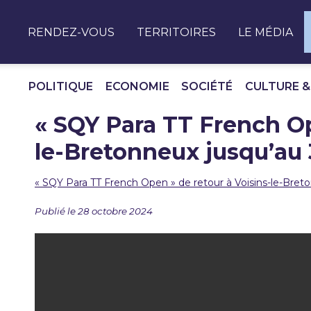
Panneau de gestion des cookies
RENDEZ-VOUS
TERRITOIRES
LE MÉDIA
POLITIQUE
ECONOMIE
SOCIÉTÉ
CULTURE &
« SQY Para TT French Op
le-Bretonneux jusqu’au
« SQY Para TT French Open » de retour à Voisins-le-Bret
Publié le 28 octobre 2024