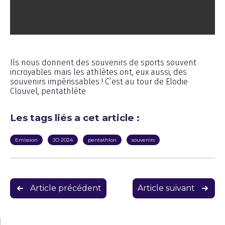
Interview
Ils nous donnent des souvenirs de sports souvent
incroyables mais les athlètes ont, eux aussi, des
souvenirs impérissables ! C’est au tour de Elodie
Clouvel, pentathlète
Les tags liés a cet article :
Emission
JO 2024
pentathlon
souvenirs
Navigation
Article précédent
Article suivant
de
l’article