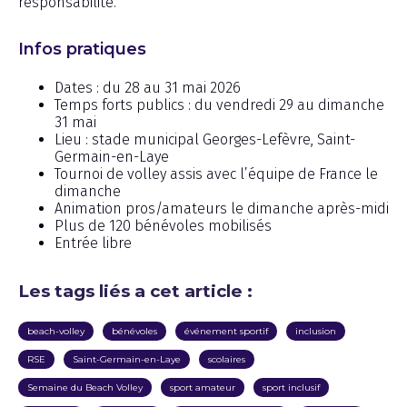
responsabilité.
Infos pratiques
Dates : du 28 au 31 mai 2026
Temps forts publics : du vendredi 29 au dimanche
31 mai
Lieu : stade municipal Georges-Lefèvre, Saint-
Germain-en-Laye
Tournoi de volley assis avec l’équipe de France le
dimanche
Animation pros/amateurs le dimanche après-midi
Plus de 120 bénévoles mobilisés
Entrée libre
Les tags liés a cet article :
beach-volley
bénévoles
événement sportif
inclusion
RSE
Saint-Germain-en-Laye
scolaires
Semaine du Beach Volley
sport amateur
sport inclusif