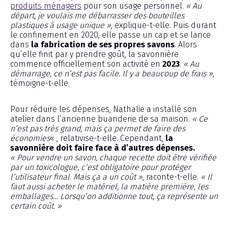
produits ménagers
pour son usage personnel.
« Au
départ, je voulais me débarrasser des bouteilles
plastiques à usage unique »
, explique-t-elle. Puis durant
le confinement en 2020, elle passe un cap et se lance
dans
la fabrication de ses propres savons
. Alors
qu’elle finit par y prendre goût, la savonnière
commence officiellement son activité en
2023
.
« Au
démarrage, ce n’est pas facile. Il y a beaucoup de frais »
,
témoigne-t-elle.
Pour réduire les dépenses, Nathalie a installé son
atelier dans l’ancienne buanderie de sa maison.
« Ce
n’est pas très grand, mais ça permet de faire des
économies
« , relativise-t-elle. Cependant,
la
savonnière doit faire face à d’autres dépenses.
« Pour vendre un savon, chaque recette doit être vérifiée
par un toxicologue, c’est obligatoire pour protéger
l’utilisateur final
.
Mais ça a un coût »
, raconte-t-elle.
« Il
faut aussi acheter le matériel, la matière première, les
emballages… Lorsqu’on additionne tout, ça représente un
certain coût. »