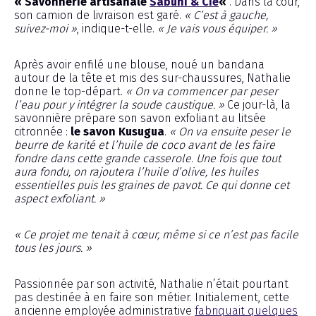
« Savonnerie artisanale
Sabuni & Cie
«
. Dans la cour,
son camion de livraison est garé.
« C’est à gauche,
suivez-moi »
, indique-t-elle.
« Je vais vous équiper. »
Après avoir enfilé une blouse, noué un bandana
autour de la tête et mis des sur-chaussures, Nathalie
donne le top-départ.
« On va commencer par peser
l’eau pour y intégrer la soude caustique. »
Ce jour-là, la
savonnière prépare son savon exfoliant au litsée
citronnée :
le savon Kusugua
.
« On va ensuite peser le
beurre de karité et l’huile de coco avant de les faire
fondre dans cette grande casserole
.
Une fois que tout
aura fondu, on rajoutera l’huile d’olive, les huiles
essentielles puis les graines de pavot. Ce qui donne cet
aspect exfoliant. »
« Ce projet me tenait à cœur, même si ce n’est pas facile
tous les jours. »
Passionnée par son activité, Nathalie n’était pourtant
pas destinée à en faire son métier. Initialement, cette
ancienne employée administrative
fabriquait quelques