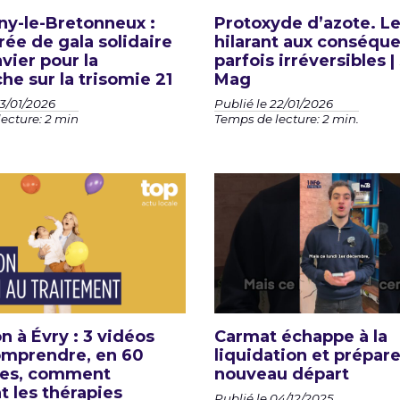
y-le-Bretonneux :
Protoxyde d’azote. L
rée de gala solidaire
hilarant aux conséqu
nvier pour la
parfois irréversibles 
he sur la trisomie 21
Mag
23/01/2026
Publié le 22/01/2026
ecture: 2 min
Temps de lecture: 2 min.
n à Évry : 3 vidéos
Carmat échappe à la
omprendre, en 60
liquidation et prépar
es, comment
nouveau départ
t les thérapies
Publié le 04/12/2025