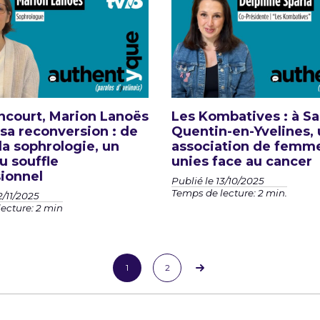
ncourt, Marion Lanoës
Les Kombatives : à Sa
 sa reconversion : de
Quentin-en-Yvelines,
 la sophrologie, un
association de femm
 souffle
unies face au cancer
ionnel
Publié le 13/10/2025
Temps de lecture: 2 min.
2/11/2025
ecture: 2 min
1
2