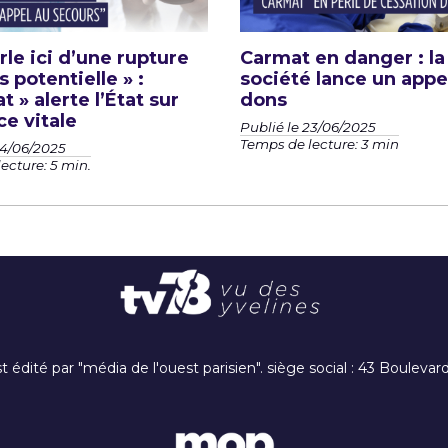
rle ici d’une rupture
Carmat en danger : la
s potentielle » :
société lance un appe
 » alerte l’État sur
dons
ce vitale
Publié le 23/06/2025
Temps de lecture: 3 min
24/06/2025
ecture: 5 min.
t édité par "média de l'ouest parisien". siège social : 43 Boulev