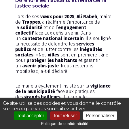
Défendre les habitants et renforcer la
justice sociale
Lors de ses
vœux pour 2025
,
Ali Rabeh
, maire
de
Trappes
, a réaffirmé l’importance de
la
solidarité
et de l’
engagement
collectif
face aux défis à venir. Dans
un
contexte national incertain
, il a souligné
la nécessité de défendre les
services
publics
et de lutter contre les
inégalités
sociales
. « Nos
villes
sont en première ligne
pour
protéger les habitants
et garantir
un
avenir plus juste
. Nous resterons
mobilisés », a-t-il déclaré.
Le maire a également insisté sur la
vigilance
de la municipalité
face aux pratiques
des
grands bailleurs
. Il a rappelé
l’importance de préserver la
dignité des
Ce site utilise des cookies et vous donne le contrôle
Trappistes
et d’exiger des comptes de la part
sur ceux que vous souhaitez activer
des
acteurs économiques
. «
Trappes
est
Tout accepter
Tout refuser
Personnaliser
une
ville fière
qui mérite le
respect
. Nous
Politique de confidentialité
serons intransigeants sur la
transparence
et