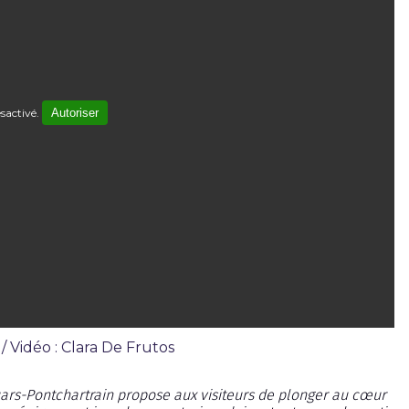
sactivé.
Autoriser
/ Vidéo : Clara De Frutos
uars-Pontchartrain propose aux visiteurs de plonger au cœur