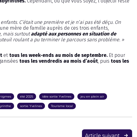
labyrinthes.
Cependant, où que vous soyez, l’objectif reste
 enfants. C’était une première et je n’ai pas été déçu. On
 une mère de famille auprès de ces trois enfants,
e, mais surtout
adapté aux personnes en situation de
auteuil roulant a pu terminer le parcours sans problème. »
t
et
tous les week-ends au mois de septembre.
Et pour
ganisées
tous les vendredis au mois d’août
, puis
tous les
nigmes
été 2025
idée sortie Yvelines
jeu en plein air
yrinthe
sortie Yvelines
Tourisme local
Article suivant