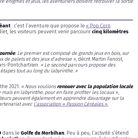
 énigmes et jeux, les aventuriers doivent retrouver la sortie
géant
: c’est l’aventure que propose le
« Pop Corn
let, les visiteurs peuvent venir parcourir
cinq kilomètres
journée
. Le premier est composé de grands jeux en bois, sur
ux de palets et des jeux d’adresse »
, décrit Martin Fanost,
ars-Pontchartrain.
« Le second parcours propose des
étapes tout au long du labyrinthe. »
nthe 2021.
« Nous voulions
renouer avec la population locale
aïs en labyrinthe, pour en faire profiter les locaux »
,
isiteurs peuvent également en apprendre davantage sur la
partenariat avec
l’association « Passion Céréales ».
9
dans le
Golfe du Morbihan
. Peu à peu, l’activité s’étend