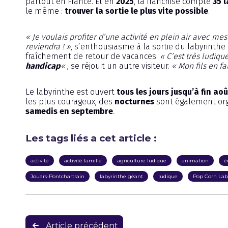
partout en France. Et en
2025
, la franchise compte
35 
le même :
trouver la sortie le plus vite possible
.
« Je voulais profiter d’une activité en plein air avec mes
reviendra ! »
, s’enthousiasme à la sortie du labyrinthe
fraîchement de retour de vacances.
« C’est très ludiqu
handicap
«
, se réjouit un autre visiteur.
« Mon fils en f
Le labyrinthe est ouvert
tous les jours
jusqu’à fin aoû
les plus courageux, des
nocturnes
sont également or
samedis en septembre
.
Les tags liés a cet article :
activité
activité famille
agriculture ludique
animation
é
Jouars-Pontchartrain
labyrinthe géant
ludique
Pop Corn Lab
Navigation
Article précédent