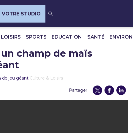
VOTRE STUDIO
 LOISIRS
SPORTS
EDUCATION
SANTÉ
ENVIRO
, un champ de maïs
éant
n de jeu géant
Culture & Loisirs
Partager