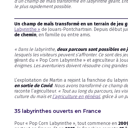
d’un champ de maïs transformé en labyrinthe géant. Entre
le plus rapidement possible.
Un champ de maïs transformé en un terrain de jeu 
Labyrinthe »
de Jouars-Pontchartrain. Depuis début juil
de chemin
, en famille ou entre amis.
« Dans le labyrinthe,
deux parcours sont possibles en 
lesquels les visiteurs peuvent s’affronter. Ce sont des je
gérant du « Pop Corn Labyrinthe » et agriculteur à Jou
énigmes. Les aventuriers doivent résoudre cinq grandes 
L’exploitation de Martin a rejoint la franchise du labyri
en sortie de Covid
. Nous avons transformé ce champ de m
raconte l’agriculteur.
« Tout au long du parcours, les v
culture du maïs et
l’agriculture en général
, grâce à un 
35 labyrinthes ouverts en France
Pour « Pop Corn Labyrinthe », tout commence en
200