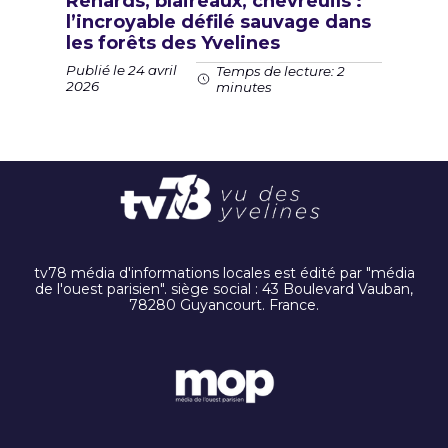
Renards, blaireaux, chevreuils :
l’incroyable défilé sauvage dans
les forêts des Yvelines
Publié le 24 avril
Temps de lecture: 2
2026
minutes
tv78 média d'informations locales est édité par "média
de l'ouest parisien". siège social : 43 Boulevard Vauban,
78280 Guyancourt. France.