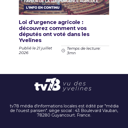
Loi d’urgence agricole :
découvrez comment vos
députés ont voté dans les
Yvelines
Publié le 21 juillet
Temps de lecture:
2026
3mn
tv78 média d'informations locales est édité par "média
de l'ouest parisien". siège social : 43 Boulevard Vauban,
78280 Guyancourt. France.