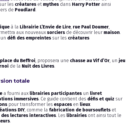
sur les
créatures
et
mythes
dans
Harry Potter
ainsi
vers de
Poudlard
.
ique
à la
Librairie L’Envie de Lire
,
rue Paul Doumer
,
mettra aux nouveaux
sorciers
de découvrir leur
maison
.
 un
défi des empreintes
sur les
créatures
place du Beffroi
, proposera une
chasse au Vif d’Or
, un
jeu
rnoi
de la
Nuit des Livres
.
sion totale
e
a fourni aux
librairies participantes
un
livret
tions immersives
. Ce guide contient des
défis et quiz
sur
ons
pour transformer les
espaces
en
lieux
éations DIY
, comme la
fabrication de boursouflets
et
des lectures interactives
. Les
librairies
ont ainsi tout le
teurs
.