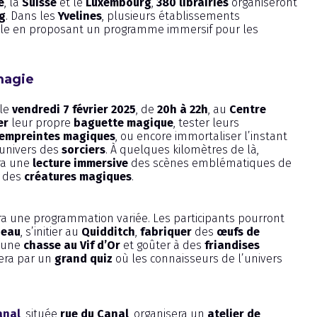
e
, la
Suisse
et le
Luxembourg
,
380 librairies
organiseront
ng
. Dans les
Yvelines
, plusieurs établissements
le en proposant un programme immersif pour les
 magie
 le
vendredi 7 février 2025
, de
20h à 22h
, au
Centre
er
leur propre
baguette magique
, tester leurs
 empreintes magiques
, ou encore immortaliser l’instant
’univers des
sorciers
. À quelques kilomètres de là,
era une
lecture immersive
des scènes emblématiques de
e des
créatures magiques
.
a une programmation variée. Les participants pourront
peau
, s’initier au
Quidditch
,
fabriquer
des
œufs de
à une
chasse au Vif d’Or
et goûter à des
friandises
nera par un
grand quiz
où les connaisseurs de l’univers
anal
, située
rue du Canal
, organisera un
atelier de