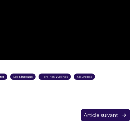
ter
Les Mureaux
librairies Yvelines
Maurepas
Article suivant