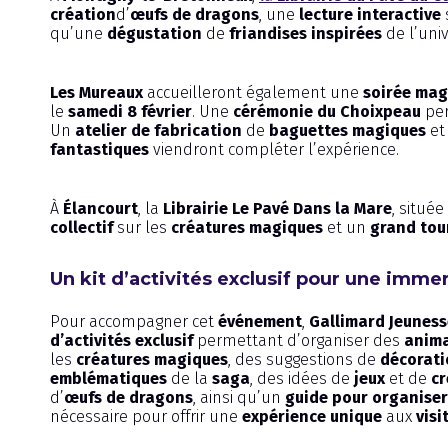
création
d’
œufs de dragons
, une
lecture interactive
qu’une
dégustation
de
friandises inspirées
de l’uni
Les Mureaux
accueilleront également une
soirée mag
le
samedi 8 février
. Une
cérémonie du Choixpeau
per
Un
atelier de fabrication
de
baguettes magiques
et
fantastiques
viendront compléter l’expérience.
À
Élancourt
, la
Librairie Le Pavé Dans la Mare
, située
collectif
sur les
créatures magiques
et un
grand tou
Un kit d’activités exclusif pour une immer
Pour accompagner cet
événement
,
Gallimard Jeuness
d’activités exclusif
permettant d’organiser des
anima
les
créatures magiques
, des suggestions de
décorati
emblématiques
de la
saga
, des idées de
jeux
et de
cr
d’
œufs de dragons
, ainsi qu’un
guide pour organiser 
nécessaire pour offrir une
expérience unique
aux
visi