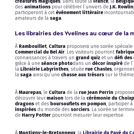
créatures magiques
. Dans toute la
France
, la
Belgiqu
des
animations
pour célébrer l’univers de
J.K. Rowli
participeront à cet
événement littéraire
incontournab
amateurs de la
saga
.
Les librairies des Yvelines au cœur de la
À
Rambouillet
,
Cultura
proposera une soirée spéciale
Commercial du Bel Air
. Les visiteurs pourront
fabriqu
connaissances à travers un
grand quiz
et un
défi des
grâce à une
séance photo
dans un
décor inspiré
de l
la
Librairie Labyrinthes
, située
rue Chasles
, organis
la
saga
ainsi qu’une
chasse aux trésors
sur le thèm
À
Maurepas
, le
Cultura
de la
rue Jean Perrin
proposer
découvrir leur
maison
lors de la
cérémonie du Choix
dragons
et des
boursouflets en pompon
, participer 
inspirées
du monde des
sorciers
. La soirée se termi
de
Harry Potter
pourront mesurer leur expertise.
À
Montigny-le-Bretonneux
,
la
Librairie du Pavé du C