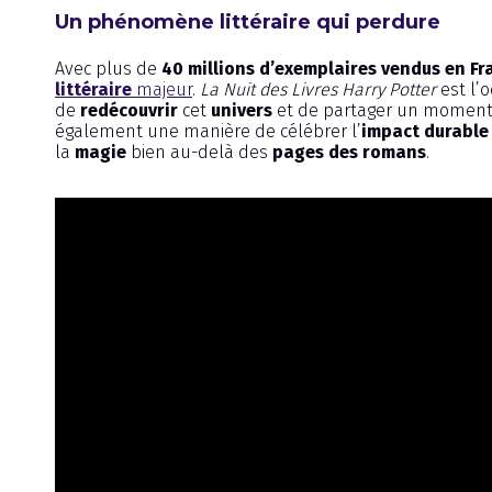
Un phénomène littéraire qui perdure
Avec plus de
40 millions d’exemplaires vendus en Fr
littéraire
majeur
.
La Nuit des Livres Harry Potter
est l’o
de
redécouvrir
cet
univers
et de partager un momen
également une manière de célébrer l’
impact durable
la
magie
bien au-delà des
pages des romans
.