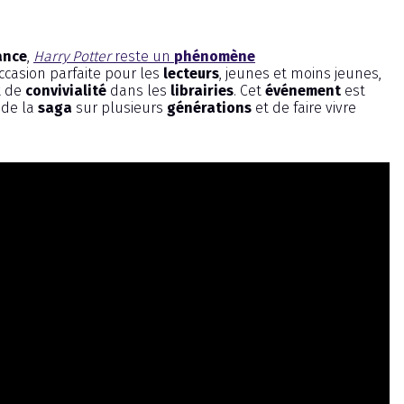
ance
,
Harry Potter
reste un
phénomène
ccasion parfaite pour les
lecteurs
, jeunes et moins jeunes,
t de
convivialité
dans les
librairies
. Cet
événement
est
de la
saga
sur plusieurs
générations
et de faire vivre