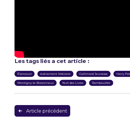
Les tags liés a cet article :
Élancourt
événement littéraire
Gallimard Jeunesse
Harry Pot
Montigny-le-Bretonneux
Nuit des Livres
Rambouillet
Navigation
Article précédent
de
l’article