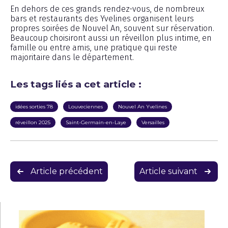
En dehors de ces grands rendez-vous, de nombreux
bars et restaurants des Yvelines organisent leurs
propres soirées de Nouvel An, souvent sur réservation.
Beaucoup choisiront aussi un réveillon plus intime, en
famille ou entre amis, une pratique qui reste
majoritaire dans le département.
Les tags liés a cet article :
idées sorties 78
Louveciennes
Nouvel An Yvelines
réveillon 2025
Saint-Germain-en-Laye
Versailles
Navigation
Article précédent
Article suivant
de
l’article