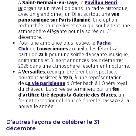
À
Saint-Germain-en-Laye
, le
Pavillon Henri
IV
organise un réveillon dans un cadre historique,
avec un grand dîner, un DJ et surtout une
vue
panoramique sur Paris illuminé
. Une option
recherchée pour celles et ceux qui souhaitent une
atmosphère élégante pour la soirée du 31
décembre.
Pour une ambiance plus festive, le
Pacha
Club
de
Louveciennes
accueille les fêtards à
partir de
23 h
pour une soirée dansante. Musique,
animations et DJ sont annoncés pour démarrer
2026 dans une atmosphère résolument nocturne.
À
Versailles
, ceux qui préfèrent un spectacle
pourront assister, à
19 h
, à une représentation
de
L
a Vie parisienne
d’Offenbach à l’Opéra royal
du château. La soirée se terminera par un
feu
d’artifice tiré depuis la Galerie des Glaces
, un
format exceptionnel pour célébrer le passage à la
nouvelle année.
D’autres façons de célébrer le 31
décembre