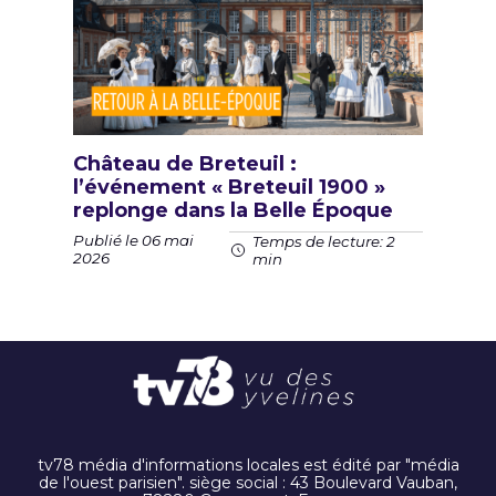
Château de Breteuil :
l’événement « Breteuil 1900 »
replonge dans la Belle Époque
Publié le 06 mai
Temps de lecture: 2
2026
min
tv78 média d'informations locales est édité par "média
de l'ouest parisien". siège social : 43 Boulevard Vauban,