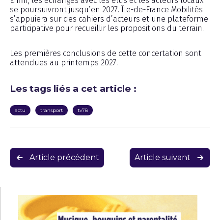
Enfin, les échanges avec les élus et les acteurs locaux
se poursuivront jusqu’en 2027. Île-de-France Mobilités
s’appuiera sur des cahiers d’acteurs et une plateforme
participative pour recueillir les propositions du terrain.
Les premières conclusions de cette concertation sont
attendues au printemps 2027.
Les tags liés a cet article :
actu
transport
tv78
Navigation
Article précédent
Article suivant
de
l’article