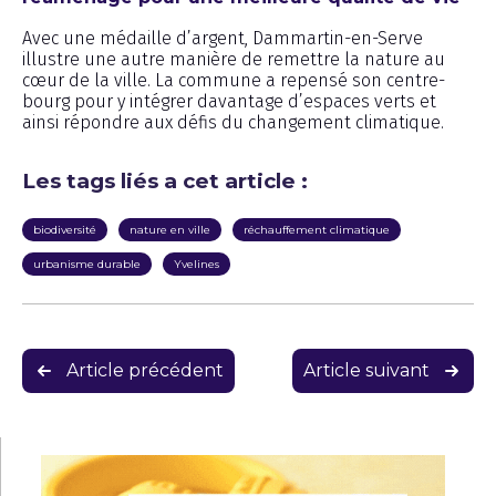
Avec une médaille d’argent, Dammartin-en-Serve
illustre une autre manière de remettre la nature au
cœur de la ville. La commune a repensé son centre-
bourg pour y intégrer davantage d’espaces verts et
ainsi répondre aux défis du changement climatique.
Les tags liés a cet article :
biodiversité
nature en ville
réchauffement climatique
urbanisme durable
Yvelines
Navigation
Article précédent
Article suivant
de
l’article