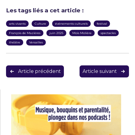
Les tags liés a cet article :
arts vivants
Culture
événements culturels
festival
François de Mazières
juin 2025
Mois Molière
spectacles
théâtre
Versailles
Navigation
Article précédent
Article suivant
de
l’article