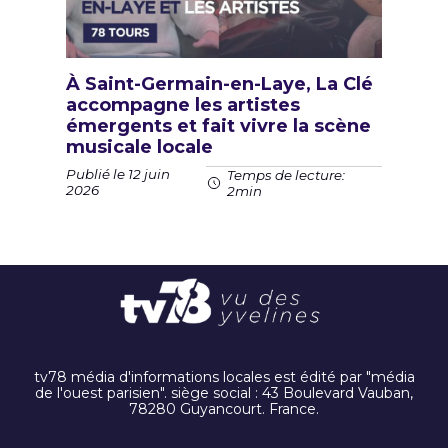
À Saint-Germain-en-Laye, La Clé
accompagne les artistes
émergents et fait vivre la scène
musicale locale
Publié le 12 juin
Temps de lecture:
2026
2min
tv78 média d'informations locales est édité par "média
de l'ouest parisien". siège social : 43 Boulevard Vauban,
78280 Guyancourt. France.