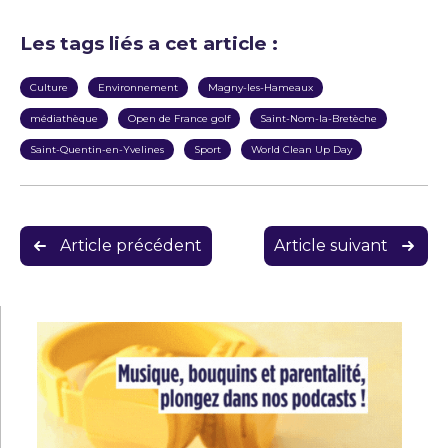
Les tags liés a cet article :
Culture
Environnement
Magny-les-Hameaux
médiathèque
Open de France golf
Saint-Nom-la-Bretèche
Saint-Quentin-en-Yvelines
Sport
World Clean Up Day
Navigation
Article précédent
Article suivant
de
l’article