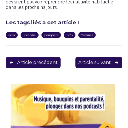
devraient pouvoir reprendre leur activité habituelle
dans les prochains jours.
Les tags liés a cet article :
actu
incendie
pompiers
tv78
Yvelines
Navigation
Article précédent
Article suivant
de
l’article