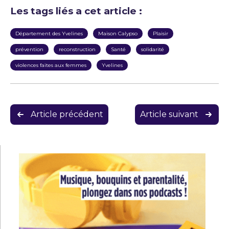
Les tags liés a cet article :
Département des Yvelines
Maison Calypso
Plaisir
prévention
reconstruction
Santé
solidarité
violences faites aux femmes
Yvelines
Navigation
Article précédent
Article suivant
de
l’article