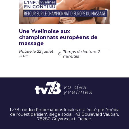
Une Yvelinoise aux
championnats européens de
massage
Publié le 22 juillet
Temps de lecture: 2
2025
minutes
tv78 média d'informations locales est édité par "média
de l'ouest parisien". siège social : 43 Boulevard Vauban,
78280 Guyancourt. France.