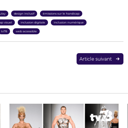
ulay
design inclusif
émissions sur le handicap
ap visuel
inclusion digitale
inclusion numérique
tv78
web accessible
Article suivant