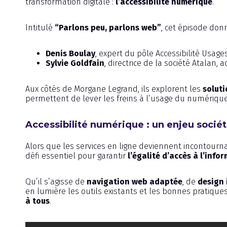
transformation digitale :
l’accessibilité numérique
.
Intitulé
“Parlons peu, parlons web”
, cet épisode don
Denis Boulay
, expert du pôle Accessibilité Usa
Sylvie Goldfain
, directrice de la société Atalan,
Aux côtés de Morgane Legrand, ils explorent les
soluti
permettent de lever les freins à l’usage du numériqu
Accessibilité numérique : un enjeu socié
Alors que les services en ligne deviennent incontourn
défi essentiel pour garantir
l’égalité d’accès à l’info
Qu’il s’agisse de
navigation web adaptée
, de
design 
en lumière les outils existants et les bonnes pratiqu
à tous
.