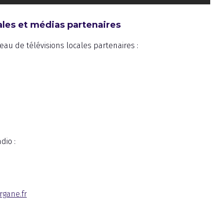
cales et médias partenaires
au de télévisions locales partenaires :
dio :
gane.fr