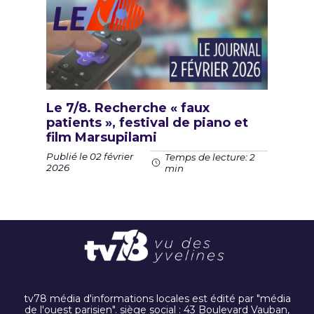
Le 7/8. Recherche « faux
patients », festival de piano et
film Marsupilami
Publié le 02 février
Temps de lecture: 2
2026
min
tv78 média d'informations locales est édité par "média
de l'ouest parisien". siège social : 43 Boulevard Vauban,