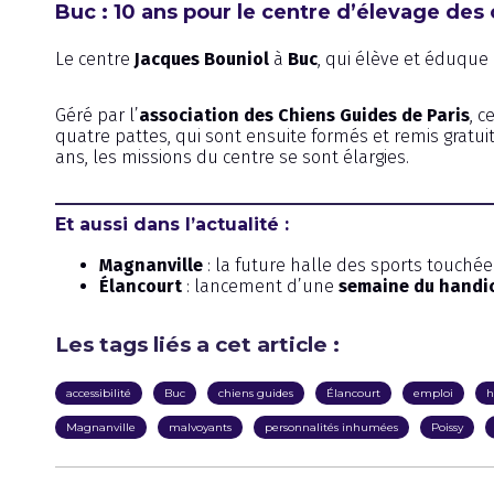
Buc : 10 ans pour le centre d’élevage des
Le centre
Jacques Bouniol
à
Buc
, qui élève et éduque
Géré par l’
association des Chiens Guides de Paris
, 
quatre pattes, qui sont ensuite formés et remis grat
ans, les missions du centre se sont élargies.
Et aussi dans l’actualité :
Magnanville
: la future halle des sports touché
Élancourt
: lancement d’une
semaine du handi
Les tags liés a cet article :
accessibilité
Buc
chiens guides
Élancourt
emploi
h
Magnanville
malvoyants
personnalités inhumées
Poissy