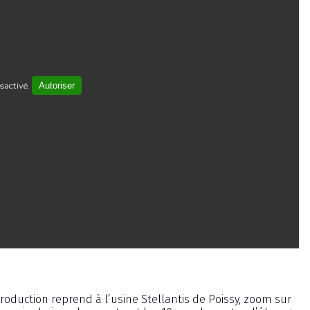
sactivé.
Autoriser
roduction reprend à l’usine Stellantis de Poissy, zoom sur