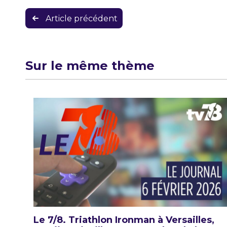
Navigation
Article précédent
de
l’article
Sur le même thème
Le 7/8. Triathlon Ironman à Versailles,