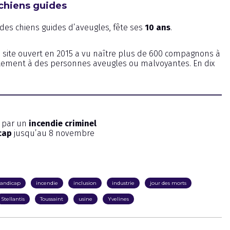
 chiens guides
 des chiens guides d’aveugles, fête ses
10 ans
.
ce site ouvert en 2015 a vu naître plus de 600 compagnons à
uitement à des personnes aveugles ou malvoyantes. En dix
e par un
incendie criminel
cap
jusqu’au 8 novembre
andicap
incendie
inclusion
industrie
jour des morts
Stellantis
Toussaint
usine
Yvelines