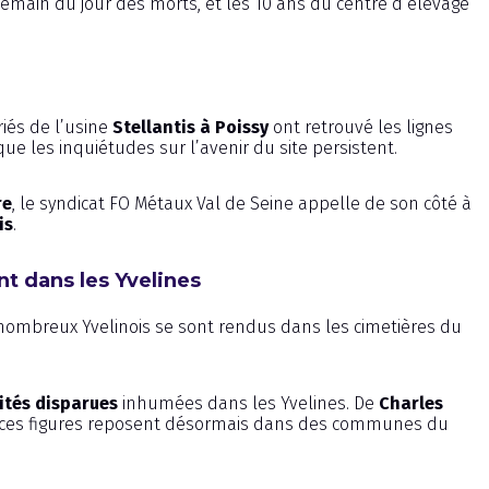
emain du jour des morts, et les 10 ans du centre d’élevage
ariés de l’usine
Stellantis à Poissy
ont retrouvé les lignes
que les inquiétudes sur l’avenir du site persistent.
re
, le syndicat FO Métaux Val de Seine appelle de son côté à
is
.
nt dans les Yvelines
 nombreux Yvelinois se sont rendus dans les cimetières du
ités disparues
inhumées dans les Yvelines. De
Charles
 ces figures reposent désormais dans des communes du