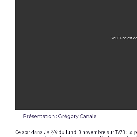
YouTube est dé
Présentation : Grégory Canale
Émission
Ce soir dans
Le 7/8
du lundi 3 novembre sur TV78 : la p