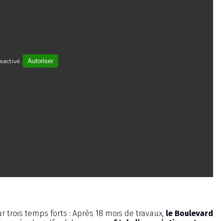
sactivé.
Autoriser
ur trois temps forts : Après 18 mois de travaux,
le Boulevard