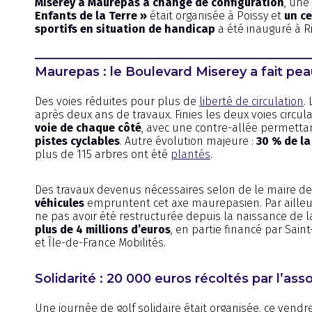
Miserey à Maurepas a changé de configuration
, une
Enfants de la Terre »
était organisée à Poissy et
un c
sportifs en situation de handicap
a été inauguré à R
Maurepas : le Boulevard Miserey a fait pe
Des voies réduites pour plus de
liberté de circulation
.
après deux ans de travaux. Finies les deux voies circul
voie de chaque côté
, avec une contre-allée permetta
pistes cyclables
. Autre évolution majeure :
30 % de la
plus de 115 arbres ont été
plantés
.
Des travaux devenus nécessaires selon de le maire de
véhicules
empruntent cet axe maurepasien. Par ailleurs
ne pas avoir été restructurée depuis la naissance de l
plus de 4 millions d’euros
, en partie financé par Sai
et Île-de-France Mobilités.
Solidarité : 20 000 euros récoltés par l’ass
Une journée de golf solidaire était organisée, ce vendre