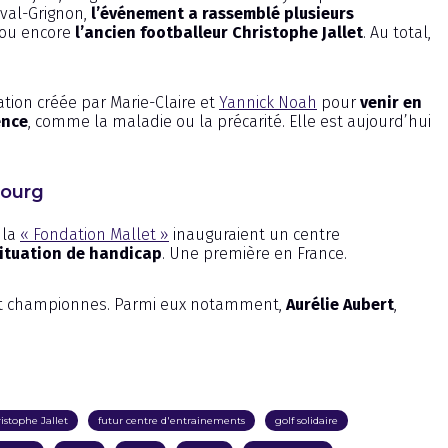
rval-Grignon,
l’événement a rassemblé plusieurs
 ou encore
l’ancien footballeur Christophe Jallet
. Au total,
ation créée par Marie-Claire et
Yannick Noah
pour
venir en
ence
, comme la maladie ou la précarité. Elle est aujourd’hui
bourg
 la
« Fondation Mallet »
inauguraient un centre
situation de handicap
. Une première en France.
s et championnes. Parmi eux notamment,
Aurélie Aubert
,
istophe Jallet
futur centre d'entrainements
golf solidaire