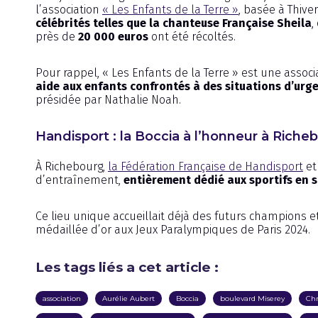
l’association
« Les Enfants de la Terre »
, basée à Thive
célébrités telles que la chanteuse Française Sheila
,
près de
20 000 euros
ont été récoltés.
Pour rappel, « Les Enfants de la Terre » est une associ
aide aux enfants confrontés à des situations d’urg
présidée par Nathalie Noah.
Handisport : la Boccia à l’honneur à Riche
À Richebourg,
la Fédération Française de Handisport
et
d’entraînement,
entièrement dédié aux sportifs en 
Ce lieu unique accueillait déjà des futurs champion
médaillée d’or aux Jeux Paralympiques de Paris 2024.
Les tags liés a cet article :
association
Aurélie Aubert
Boccia
boulevard Miserey
Chr