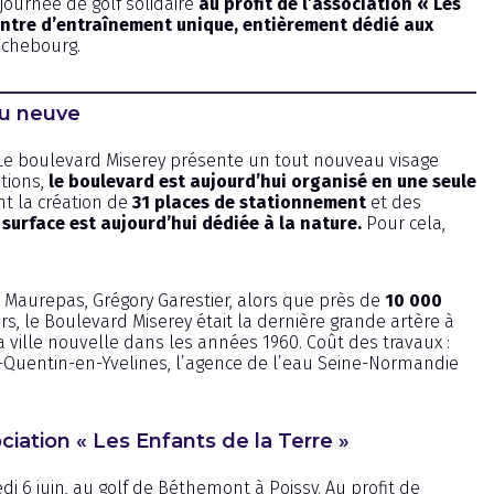
 journée de golf solidaire
au profit de l’association « Les
entre d’entraînement unique, entièrement dédié aux
ichebourg.
au neuve
 Le boulevard Miserey présente un tout nouveau visage
ations,
le boulevard est aujourd’hui organisé en une seule
nt la création de
31 places de stationnement
et des
 surface est aujourd’hui dédiée à la nature.
Pour cela,
 Maurepas, Grégory Garestier, alors que près de
10 000
, le Boulevard Miserey était la dernière grande artère à
a ville nouvelle dans les années 1960. Coût des travaux :
nt-Quentin-en-Yvelines, l’agence de l’eau Seine-Normandie
ociation « Les Enfants de la Terre »
di 6 juin, au golf de Béthemont à Poissy. Au profit de