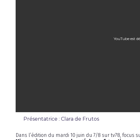
YouTube est dé
Présentatrice : Clara de Frutos
Émission
Dans l’édition du mardi 10 juin du 7/8 sur tv78, focus s