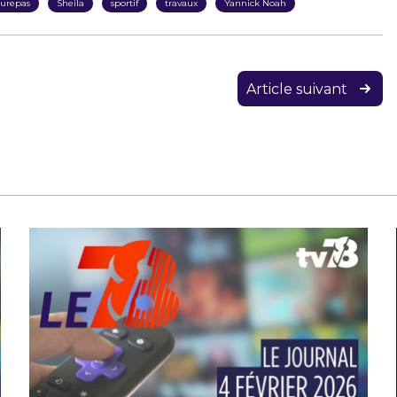
urepas
Sheila
sportif
travaux
Yannick Noah
Article suivant